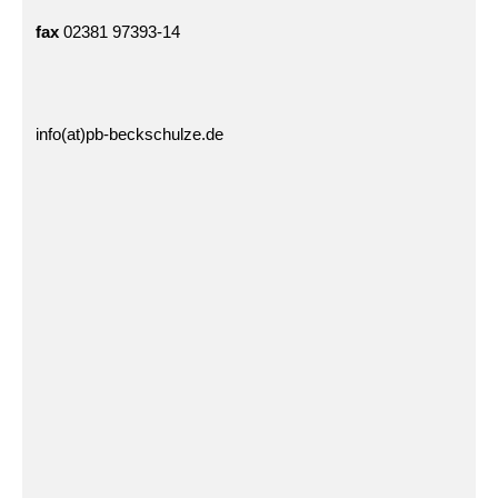
fax
02381 97393-14
info(at)pb-beckschulze.de